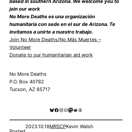
based in southern Arizona. We welcome you to
join our work
No More Deaths es una organización
humanitaria con sede en el sur de Arizona. Te
invitamos a unirte a nuestro trabajo.
Join No More Deaths/No Más Muertes –
Volunteer
Donate
to our humanitarian aid work
No More Deaths
P.O. Box 40782
Tucson, AZ 85717
Bluesky
Facebook
Instagram
Mail
Mastodon
Reddit
Threads
2023.10.18
MRSCP
Kevin Walsh
Posted