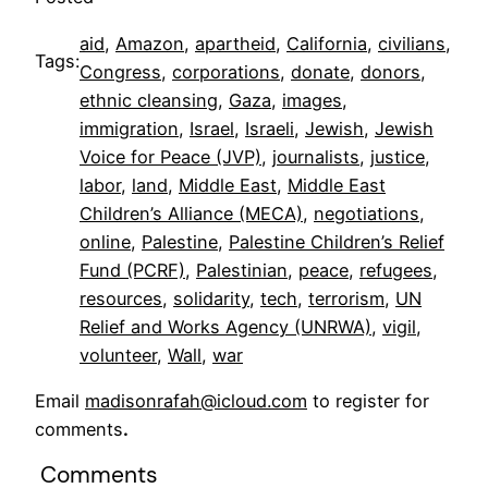
aid
, 
Amazon
, 
apartheid
, 
California
, 
civilians
, 
Tags:
Congress
, 
corporations
, 
donate
, 
donors
, 
ethnic cleansing
, 
Gaza
, 
images
, 
immigration
, 
Israel
, 
Israeli
, 
Jewish
, 
Jewish
Voice for Peace (JVP)
, 
journalists
, 
justice
, 
labor
, 
land
, 
Middle East
, 
Middle East
Children’s Alliance (MECA)
, 
negotiations
, 
online
, 
Palestine
, 
Palestine Children’s Relief
Fund (PCRF)
, 
Palestinian
, 
peace
, 
refugees
, 
resources
, 
solidarity
, 
tech
, 
terrorism
, 
UN
Relief and Works Agency (UNRWA)
, 
vigil
, 
volunteer
, 
Wall
, 
war
Email
madisonrafah@icloud.com
to register for
comments
.
Comments